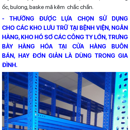
ốc, bulong, baske mã kẽm chắc chắn.
- THƯỜNG ĐƯỢC LỰA CHỌN SỬ DỤNG
CHO CÁC KHO LƯU TRỮ TẠI BỆNH VIỆN, NGÂN
HÀNG, KHO HỒ SƠ CÁC CÔNG TY LỚN, TRƯNG
BÀY HÀNG HÓA TẠI CỬA HÀNG BUÔN
BÁN, HAY ĐƠN GIẢN LÀ DÙNG TRONG GIA
ĐÌNH.