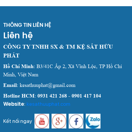
THÔNG TIN LIÊN HỆ
Liên hệ
CÔNG TY TNHH SX & TM KỆ SẮT HỮU
PHÁT
Hồ Chí Minh
: B3/41C Ấp 2, Xã Vĩnh Lộc, TP Hồ Chí
Minh, Việt Nam
Email
: kesathuuphat@gmail.com
Hotline HCM
:
0931 421 268 - 0901 417 104
Website
:
kesathuuphat.com
Kết nối ngay