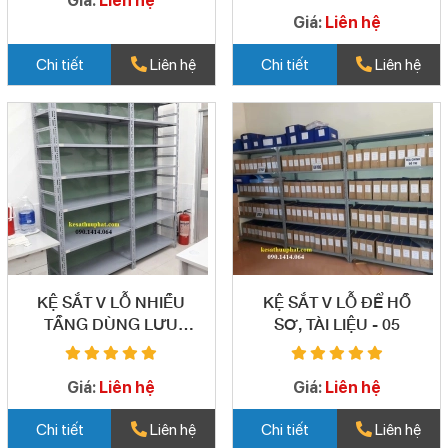
Giá:
Liên hệ
Giá:
Liên hệ
Chi tiết
Liên hệ
Chi tiết
Liên hệ
KỆ SẮT V LỖ NHIỀU
KỆ SẮT V LỖ ĐỂ HỒ
TẦNG DÙNG LƯU
SƠ, TÀI LIỆU - 05
TRỮ HỒ SƠ - 04
Giá:
Liên hệ
Giá:
Liên hệ
Chi tiết
Liên hệ
Chi tiết
Liên hệ