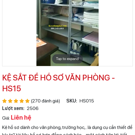
Tap to expand
KỆ SẮT ĐỂ HỒ SƠ VĂN PHÒNG -
HS15
(270 đánh giá)
SKU:
HS015
Lượt xem:
2506
Liên hệ
Giá:
Kệ hồ sơ dành cho văn phòng, trường học,.. là dụng cụ cần thiết để
lưu trữ tài liệu, hồ sơ, hợp đồng, sách báo,... một cách tiện lợi, tiết