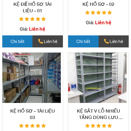
KỆ ĐỂ HỒ SƠ TÀI
KỆ HỒ SƠ - 02
LIỆU - 01
Giá:
Liên hệ
Giá:
Liên hệ
Chi tiết
Liên hệ
Chi tiết
Liên hệ
KỆ HỒ SƠ - TÀI LIỆU
KỆ SẮT V LỖ NHIỀU
03
TẦNG DÙNG LƯU
TRỮ HỒ SƠ - 04