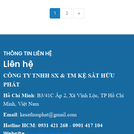
1
2
»
THÔNG TIN LIÊN HỆ
Liên hệ
CÔNG TY TNHH SX & TM KỆ SẮT HỮU
PHÁT
Hồ Chí Minh
: B3/41C Ấp 2, Xã Vĩnh Lộc, TP Hồ Chí
Minh, Việt Nam
Email
: kesathuuphat@gmail.com
Hotline HCM
:
0931 421 268 - 0901 417 104
Website
:
kesathuuphat.com