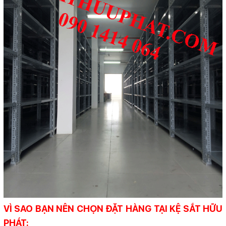
VÌ SAO BẠN NÊN CHỌN ĐẶT HÀNG TẠI KỆ SẮT HỮU
PHÁT: