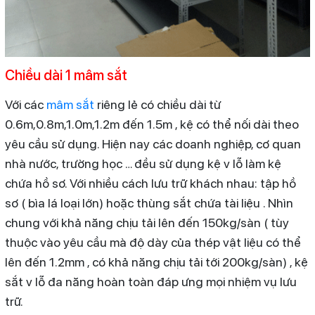
Chiều dài 1 mâm sắt
Với các
mâm sắt
riêng lẻ có chiều dài từ
0.6m,0.8m,1.0m,1.2m đến 1.5m , kệ có thể nối dài theo
yêu cầu sử dụng. Hiện nay các doanh nghiệp, cơ quan
nhà nước, trường học … đều sử dụng kệ v lỗ làm kệ
chứa hồ sơ. Với nhiều cách lưu trữ khách nhau: tập hồ
sơ ( bìa lá loại lớn) hoặc thùng sắt chứa tài liệu . Nhìn
chung với khả năng chịu tải lên đến 150kg/sàn ( tùy
thuộc vào yêu cầu mà độ dày của thép vật liệu có thể
lên đến 1.2mm , có khả năng chịu tải tới 200kg/sàn) , kệ
sắt v lỗ đa năng hoàn toàn đáp ưng mọi nhiệm vụ lưu
trữ.