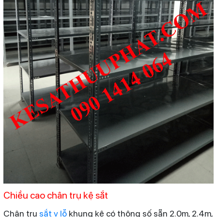
Chiều cao chân trụ kệ sắt
Chân trụ
sắt v lỗ
khung kệ có thông số sẵn 2.0m, 2.4m,