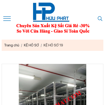
Trang chủ
KỆ HỒ SƠ
KỆ HỒ SƠ 19