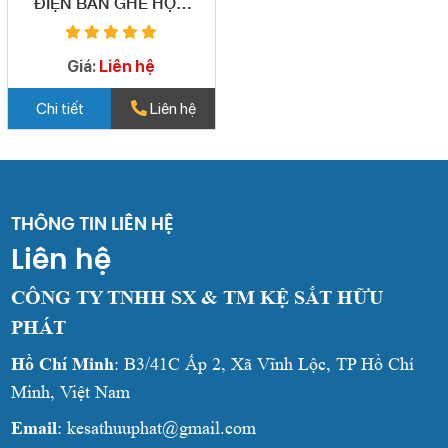
ĐIỆN BÀN GHẾ HỌC
SINH MÀU TRẮNG 01
Giá:
Liên hệ
Chi tiết
Liên hệ
THÔNG TIN LIÊN HỆ
Liên hệ
CÔNG TY TNHH SX & TM KỆ SẮT HỮU
PHÁT
Hồ Chí Minh
: B3/41C Ấp 2, Xã Vĩnh Lộc, TP Hồ Chí
Minh, Việt Nam
Email
: kesathuuphat@gmail.com