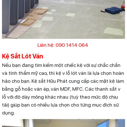
Liên hệ: 090 1414 064
Kệ Sắt Lót Ván
Nếu bạn đang tìm kiếm một chiếc kệ với sự chắc chắn
và tính thẩm mỹ cao, thì kệ v lỗ lót ván là lựa chọn hoàn
hảo cho bạn. Kệ sắt Hữu Phát cung cấp các mặt kệ làm
bằng gỗ hoặc ván ép, ván MDF, MFC. Các thanh sắt v
lỗ với độ dày mỏng khác nhau (tuỳ theo mức độ chịu
tải) giúp bạn có nhiều lựa chọn cho từng mục đích sử
dụng.