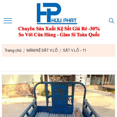
Trang chủ
MÂM KỆ SẮT V LỖ
SẮT V LỖ - 11