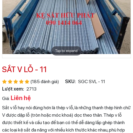
Tap to expand
SẮT V LỖ - 11
(185 đánh giá)
SKU:
SGC SVL - 11
Lượt xem:
2713
Liên hệ
Giá:
Sắt v lỗ hay nói đúng hơn là thép v lỗ, là những thanh thép hình chữ
V được dập lỗ (tròn hoặc móc khoá) dọc theo thân. Thép v lỗ
được thiết kế và cấu tạo để bạn có thể dễ dàng lắp ghép thành
các loại kệ sắt đa năng với nhiều kích thước khác nhau, phù hợp