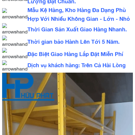
Lượng Đạt Chuẩn.
Mẫu Kệ Hàng, Kho Hàng Đa Dạng Phù
Hợp Với Nhiều Không Gian - Lớn - Nhỏ
Thời Gian Sản Xuất Giao Hàng Nhanh.
Thời gian bảo Hành Lên Tới 5 Năm.
Đặc Biệt Giao Hàng Lắp Đặt Miễn Phí
Dịch vụ khách hàng: Trên Cả Hài Lòng