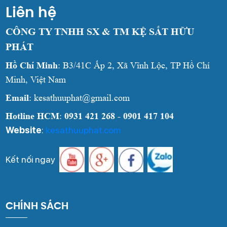
Liên hệ
CÔNG TY TNHH SX & TM KỆ SẮT HỮU
PHÁT
Hồ Chí Minh
: B3/41C Ấp 2, Xã Vĩnh Lộc, TP Hồ Chí
Minh, Việt Nam
Email
: kesathuuphat@gmail.com
Hotline HCM
:
0931 421 268 - 0901 417 104
Website
:
kesathuuphat.com
Kết nối ngay
CHÍNH SÁCH