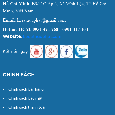
Hồ Chí Minh
: B3/41C Ấp 2, Xã Vĩnh Lộc, TP Hồ Chí
Minh, Việt Nam
Email
: kesathuuphat@gmail.com
Hotline HCM
:
0931 421 268 - 0901 417 104
Website
:
kesathuuphat.com
Kết nối ngay
CHÍNH SÁCH
Chính sách bán hàng
Chính sách bảo mật
Chính sách thanh toán