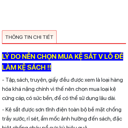
THÔNG TIN CHI TIẾT
LÝ DO NÊN CHỌN MUA KỆ SẮT V LỖ ĐỂ
LÀM KỆ SÁCH !!
- Tập, sách, truyện, giấy đều được xem là loại hàng
hóa khá nặng chính vì thế nên chọn mua loại kệ
cứng cáp, có sức bền, để có thể sử dụng lâu dài.
- Kệ sắt được sơn tĩnh điện toàn bộ bề mặt chống
trầy xước, rỉ sét, ẩm mốc ảnh hưởng đến sách, đặc
biệt chống cháy nổ cực kỳ hiệu quả.