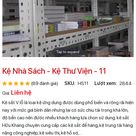
Tap to expand
Kệ Nhà Sách - Kệ Thư Viện - 11
(89 đánh giá)
SKU:
HS11
Lượt xem:
2844
Liên hệ
Giá:
Kệ sắt V lỗ là loại kệ ứng dụng được dùng phổ biến và rộng rãi hiện
nay với mức giá bình dân nhưng lại có sức chịu tải trọng khá lớn,
độ bền cao nên được nhiều khách hàng lựa chọn sử dụng. kệ sắt
Hữu Khang chuyên cung cấp các kệ sắt để hàng, kệ trung tải hàng
nặng công nghiệp, kệ siêu thị, kệ hồ sơ,...