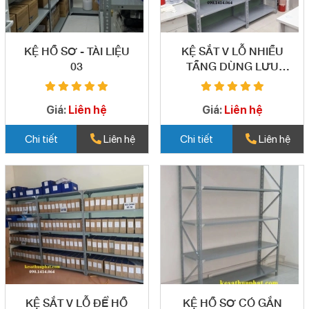
KỆ HỒ SƠ - TÀI LIỆU
KỆ SẮT V LỖ NHIỀU
03
TẦNG DÙNG LƯU
TRỮ HỒ SƠ - 04
Giá:
Liên hệ
Giá:
Liên hệ
Chi tiết
Liên hệ
Chi tiết
Liên hệ
KỆ SẮT V LỖ ĐỂ HỒ
KỆ HỒ SƠ CÓ GẮN