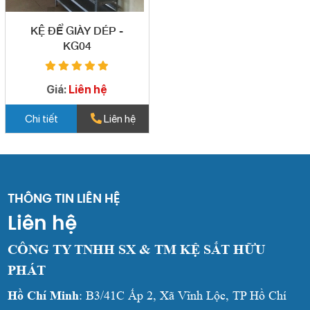
KỆ ĐỂ GIÀY DÉP -
KG04
Giá:
Liên hệ
Chi tiết
Liên hệ
THÔNG TIN LIÊN HỆ
Liên hệ
CÔNG TY TNHH SX & TM KỆ SẮT HỮU
PHÁT
Hồ Chí Minh
: B3/41C Ấp 2, Xã Vĩnh Lộc, TP Hồ Chí