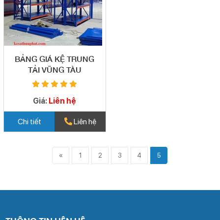
BẢNG GIÁ KỆ TRUNG
TẢI VŨNG TÀU
Giá:
Liên hệ
Chi tiết
Liên hệ
«
1
2
3
4
5