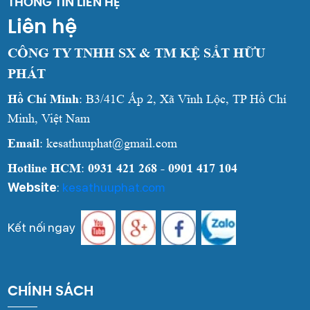
THÔNG TIN LIÊN HỆ
Liên hệ
CÔNG TY TNHH SX & TM KỆ SẮT HỮU
PHÁT
Hồ Chí Minh
: B3/41C Ấp 2, Xã Vĩnh Lộc, TP Hồ Chí
Minh, Việt Nam
Email
: kesathuuphat@gmail.com
Hotline HCM
:
0931 421 268 - 0901 417 104
Website
:
kesathuuphat.com
Kết nối ngay
CHÍNH SÁCH