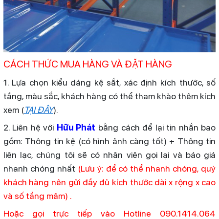
CÁCH THỨC MUA HÀNG VÀ ĐẶT HÀNG
1. Lựa chọn kiểu dáng kệ sắt, xác định kích thước, số
tầng, màu sắc, khách hàng có thể tham khào thêm kích
xem (
TẠI ĐÂY
).
2. Liên hệ với
Hữu Phát
bằng cách để lại tin nhắn bao
gồm: Thông tin kệ (có hình ảnh càng tốt) + Thông tin
liên lạc, chúng tôi sẽ có nhân viên gọi lại và báo giá
nhanh chóng nhất
(Lưu ý: để có thể nhanh chóng, quý
khách hàng nên gửi đầy đủ kích thước dài x rộng x cao
và số tầng mâm) .
Hoặc gọi trực tiếp vào Hotline 090.1414.064