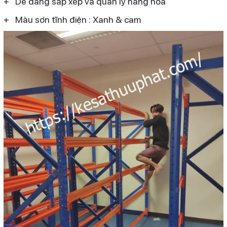
+ Dễ dàng sắp xếp và quản lý hàng hóa
+ Màu sơn tĩnh điện : Xanh & cam