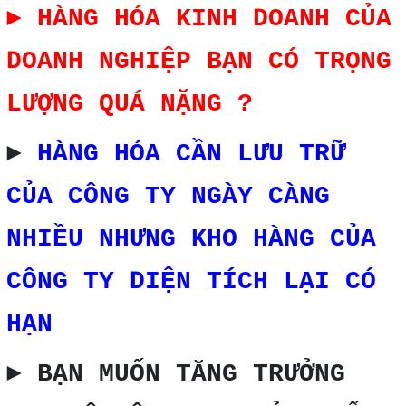
► HÀNG HÓA KINH DOANH CỦA
DOANH NGHIỆP BẠN CÓ TRỌNG
LƯỢNG QUÁ NẶNG ?
►
HÀNG HÓA CẦN LƯU TRỮ
CỦA CÔNG TY NGÀY CÀNG
NHIỀU NHƯNG KHO HÀNG CỦA
CÔNG TY DIỆN TÍCH LẠI CÓ
HẠN
► BẠN MUỐN TĂNG TRƯỞNG