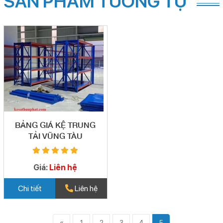
SẢN PHẨM TƯƠNG TỰ
BẢNG GIÁ KỆ TRUNG
TẢI VŨNG TÀU
Giá:
Liên hệ
Chi tiết
Liên hệ
«
1
2
3
4
5