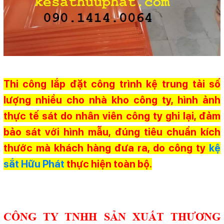
Thi công lắp đặt công trình kệ trung tải số
lượng nhiều cho nhà kho công ty, hình ảnh
thực tế sát do nhân viên công ty ghi lại, đảm
bảo sát với hình mẫu, đúng tiêu chuẩn kích
thước mà khách hàng đưa ra, do công ty
kệ
sắt Hữu Phát
thực hiện toàn bộ.
CÔNG TY TNHH SẢN XUẤT THƯƠNG