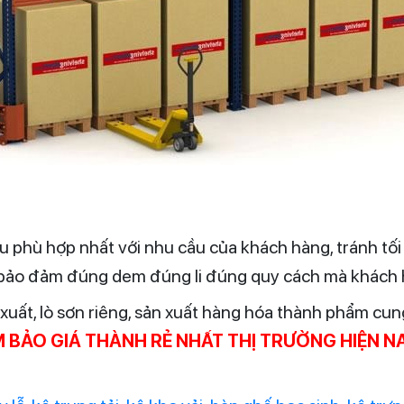
u phù hợp nhất với nhu cầu của khách hàng, tránh tố
 bảo đảm đúng dem đúng li đúng quy cách mà khách 
 xuất, lò sơn riêng, sản xuất hàng hóa thành phẩm cu
 BẢO GIÁ THÀNH RẺ NHẤT THỊ TRƯỜNG HIỆN N