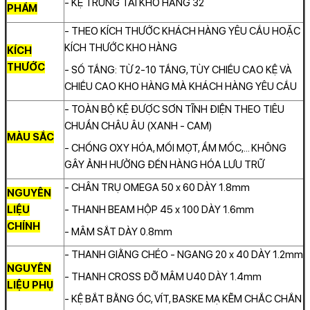
- KỆ TRUNG TẢI KHO HÀNG 32
PHẨM
- THEO KÍCH THƯỚC KHÁCH HÀNG YÊU CẦU HOẶC
KÍCH THƯỚC KHO HÀNG
KÍCH
THƯỚC
- SỐ TẦNG: TỪ 2-10 TẦNG, TÙY CHIỀU CAO KỆ VÀ
CHIỀU CAO KHO HÀNG MÀ KHÁCH HÀNG YÊU CẦU
- TOÀN BỘ KỆ ĐƯỢC SƠN TĨNH ĐIỆN THEO TIÊU
CHUẨN CHÂU ÂU (XANH - CAM)
MÀU SẮC
- CHỐNG OXY HÓA, MỐI MỌT, ẨM MỐC,... KHÔNG
GÂY ẢNH HƯỞNG ĐẾN HÀNG HÓA LƯU TRỮ
- CHÂN TRỤ OMEGA 50 x 60 DÀY 1.8mm
NGUYÊN
LIỆU
- THANH BEAM HỘP 45 x 100 DÀY 1.6mm
CHÍNH
- MÂM SẮT DÀY 0.8mm
- THANH GIẰNG CHÉO - NGANG 20 x 40 DÀY 1.2mm
NGUYÊN
- THANH CROSS ĐỠ MÂM U40 DÀY 1.4mm
LIỆU PHỤ
- KỆ BẮT BẰNG ỐC, VÍT, BASKE MẠ KẼM CHẮC CHẮN