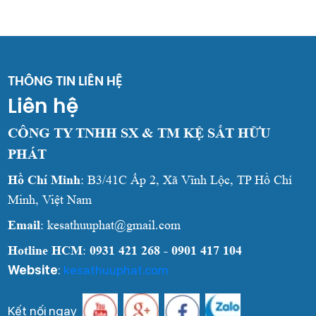
THÔNG TIN LIÊN HỆ
Liên hệ
CÔNG TY TNHH SX & TM KỆ SẮT HỮU
PHÁT
Hồ Chí Minh
: B3/41C Ấp 2, Xã Vĩnh Lộc, TP Hồ Chí
Minh, Việt Nam
Email
: kesathuuphat@gmail.com
Hotline HCM
:
0931 421 268 - 0901 417 104
Website
:
kesathuuphat.com
Kết nối ngay