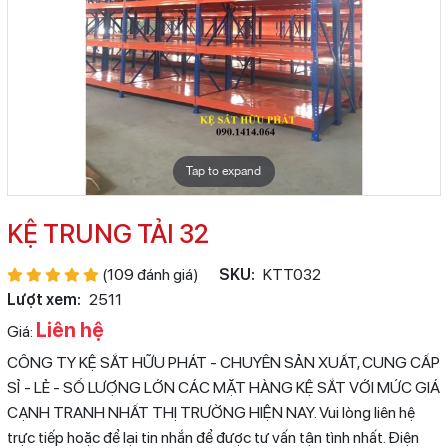
Tap to expand
KỆ TRUNG TẢI 32
(109 đánh giá)
SKU:
KTT032
Lượt xem:
2511
Liên hệ
Giá:
CÔNG TY KỆ SẮT HỮU PHÁT - CHUYÊN SẢN XUẤT, CUNG CẤP
SỈ - LẺ - SỐ LƯỢNG LỚN CÁC MẶT HÀNG KỆ SẮT VỚI MỨC GIÁ
CẠNH TRANH NHẤT THỊ TRƯỜNG HIỆN NAY. Vui lòng liên hệ
trực tiếp hoặc để lại tin nhắn để được tư vấn tận tình nhất. Điện