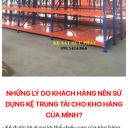
NHỮNG LÝ DO KHÁCH HÀNG NÊN SỬ
DỤNG KỆ TRUNG TẢI CHO KHO HÀNG
CỦA MÌNH?
- Kệ được lợi dụng lợi thế chiều cao của kho hàng