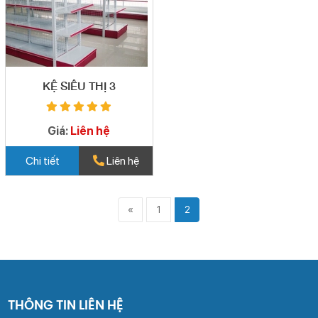
KỆ SIÊU THỊ 3
Giá:
Liên hệ
Chi tiết
Liên hệ
«
1
2
THÔNG TIN LIÊN HỆ