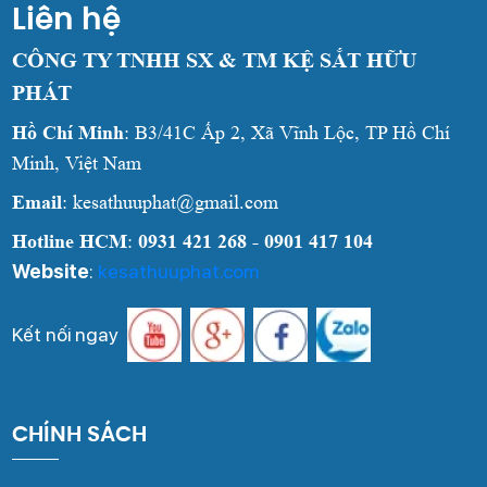
Liên hệ
CÔNG TY TNHH SX & TM KỆ SẮT HỮU
PHÁT
Hồ Chí Minh
: B3/41C Ấp 2, Xã Vĩnh Lộc, TP Hồ Chí
Minh, Việt Nam
Email
: kesathuuphat@gmail.com
Hotline HCM
:
0931 421 268 - 0901 417 104
Website
:
kesathuuphat.com
Kết nối ngay
CHÍNH SÁCH