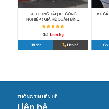
KỆ TRUNG TẢI ( KỆ CÔNG
KỆ SẮ
NGHIỆP ) GIÁ RẺ QUẬN BÌNH
TÂN - 12
Giá:
Liên hệ
Chi tiết
Liên hệ
Chi
THÔNG TIN LIÊN HỆ
Liên hệ