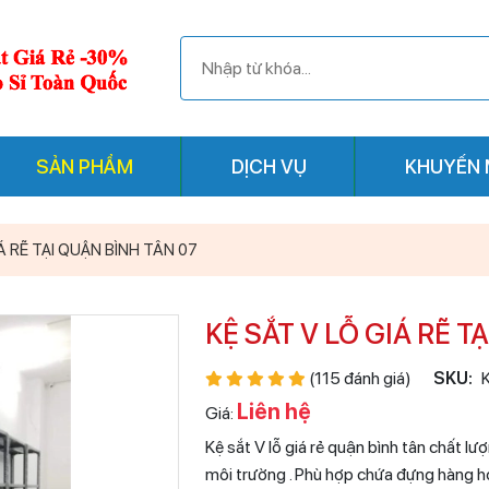
SẢN PHẨM
DỊCH VỤ
KHUYẾN 
Á RẼ TẠI QUẬN BÌNH TÂN 07
KỆ SẮT V LỖ GIÁ RẼ T
(115 đánh giá)
SKU:
Liên hệ
Giá:
Kệ sắt V lỗ giá rẻ quận bình tân chất l
môi trường . Phù hợp chứa đựng hàng hó