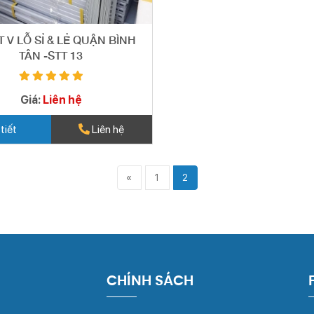
T V LỖ SỈ & LẺ QUẬN BÌNH
TÂN -STT 13
Giá:
Liên hệ
 tiết
Liên hệ
«
1
2
CHÍNH SÁCH