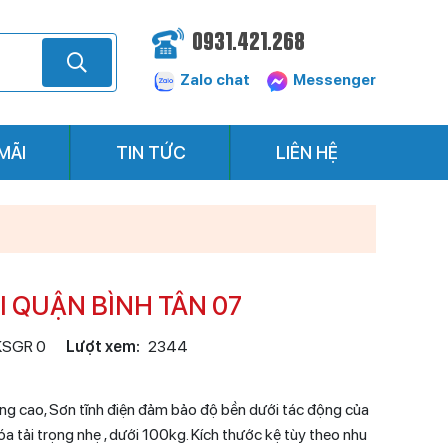
0931.421.268
Zalo chat
Messenger
MÃI
TIN TỨC
LIÊN HỆ
ẠI QUẬN BÌNH TÂN 07
KSGR 0
Lượt xem:
2344
ượng cao, Sơn tĩnh điện đảm bảo độ bền dưới tác động của
a tải trọng nhẹ , dưới 100kg. Kích thước kệ tùy theo nhu